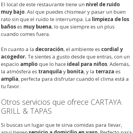
El local de este restaurante tiene un
nivel de ruido
muy bajo
. Así que puedes chismear y pasar un buen
rato sin que el ruido te interrumpa. La
limpieza de los
baños
es
muy buena
, lo que siempre es un plus
cuando comes fuera.
En cuanto a la
decoración
, el ambiente es
cordial y
acogedor.
Te sientes a gusto desde que entras, con un
espacio
amplio
que lo hace
ideal para niños
. Además,
la atmósfera es
tranquila
y
bonita
, y la
terraza
es
amplia
, perfecta para disfrutar cuando el clima está a
tu favor.
Otros servicios que ofrece CARTAYA
GRILL & TAPAS
Si buscas un lugar que te sirva comidas para llevar,
aquí tienen
servicio a domicilio en vaso
. Perfecto para