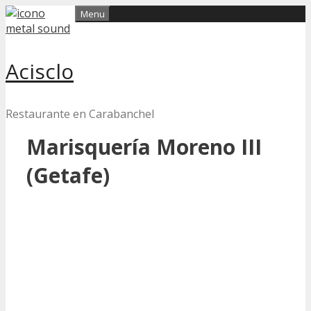
Skip
Menu
to
content
Acisclo
Restaurante en Carabanchel
Marisquería Moreno III
(Getafe)