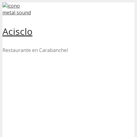
Skip
to
content
Acisclo
Restaurante en Carabanchel