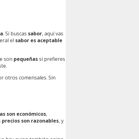
na
. Si buscas
sabor
, aquí vas
eral el
sabor es aceptable
ue son
pequeñas
si prefieres
ste.
r otros comensales. Sin
das son económicos
,
s
precios son razonables
, y