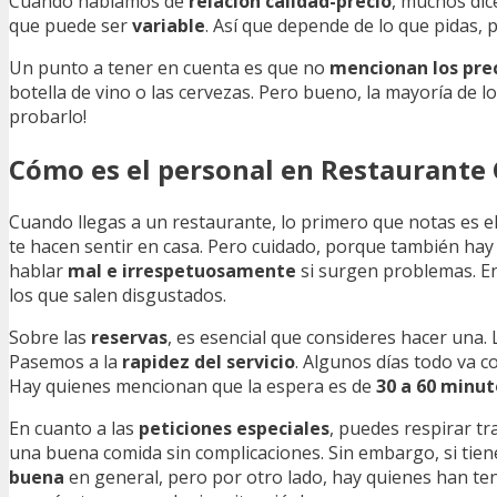
Cuando hablamos de
relación calidad-precio
, muchos di
que puede ser
variable
. Así que depende de lo que pidas, 
Un punto a tener en cuenta es que no
mencionan los prec
botella de vino o las cervezas. Pero bueno, la mayoría de los
probarlo!
Cómo es el personal en Restaurante 
Cuando llegas a un restaurante, lo primero que notas es e
te hacen sentir en casa. Pero cuidado, porque también hay
hablar
mal e irrespetuosamente
si surgen problemas. En
los que salen disgustados.
Sobre las
reservas
, es esencial que consideres hacer una.
Pasemos a la
rapidez del servicio
. Algunos días todo va c
Hay quienes mencionan que la espera es de
30 a 60 minut
En cuanto a las
peticiones especiales
, puedes respirar t
una buena comida sin complicaciones. Sin embargo, si tie
buena
en general, pero por otro lado, hay quienes han te