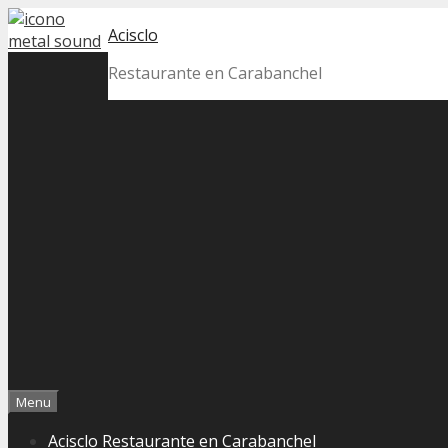
Skip
Acisclo
to
content
Restaurante en Carabanchel
Menu
Acisclo Restaurante en Carabanchel