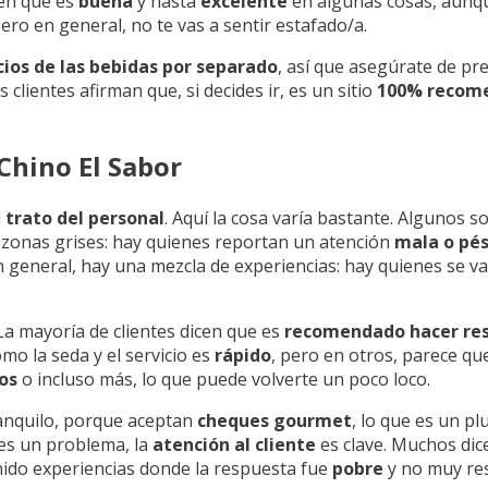
cen que es
buena
y hasta
excelente
en algunas cosas, aunq
pero en general, no te vas a sentir estafado/a.
ios de las bebidas por separado
, así que asegúrate de pr
 clientes afirman que, si decides ir, es un sitio
100% recom
Chino El Sabor
l
trato del personal
. Aquí la cosa varía bastante. Algunos 
 zonas grises: hay quienes reportan un atención
mala o pé
 general, hay una mezcla de experiencias: hay quienes se va
 La mayoría de clientes dicen que es
recomendado hacer re
omo la seda y el servicio es
rápido
, pero en otros, parece q
os
o incluso más, lo que puede volverte un poco loco.
ranquilo, porque aceptan
cheques gourmet
, lo que es un pl
nes un problema, la
atención al cliente
es clave. Muchos dic
nido experiencias donde la respuesta fue
pobre
y no muy res