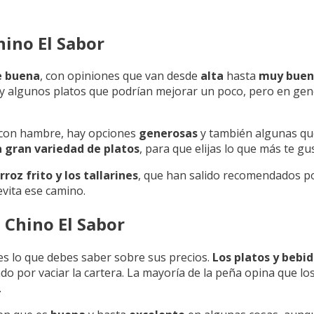
ino El Sabor
e buena
, con opiniones que van desde
alta
hasta
muy bue
hay algunos platos que podrían mejorar un poco, pero en gen
r con hambre, hay opciones
generosas
y también algunas q
a gran variedad de platos
, para que elijas lo que más te gu
rroz frito y los tallarines
, que han salido recomendados po
evita ese camino.
 Chino El Sabor
es lo que debes saber sobre sus precios.
Los platos y bebi
do por vaciar la cartera. La mayoría de la peña opina que lo
.