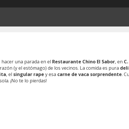
e hacer una parada en el
Restaurante Chino El Sabor
, en
C.
razón (y el estómago) de los vecinos. La comida es pura
deli
ita
, el
singular rape
y esa
carne de vaca sorprendente
. C
ola. ¡No te lo pierdas!