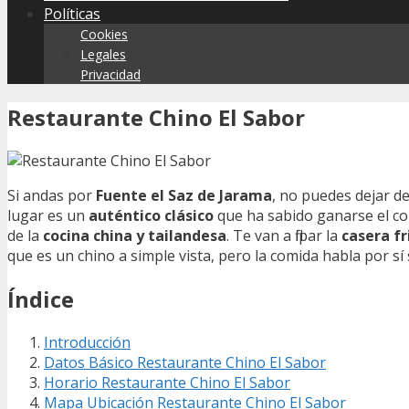
Políticas
Cookies
Legales
Privacidad
Restaurante Chino El Sabor
Si andas por
Fuente el Saz de Jarama
, no puedes dejar d
lugar es un
auténtico clásico
que ha sabido ganarse el co
de la
cocina china y tailandesa
. Te van a flipar la
casera fr
que es un chino a simple vista, pero la comida habla por sí s
Índice
Introducción
Datos Básico Restaurante Chino El Sabor
Horario Restaurante Chino El Sabor
Mapa Ubicación Restaurante Chino El Sabor