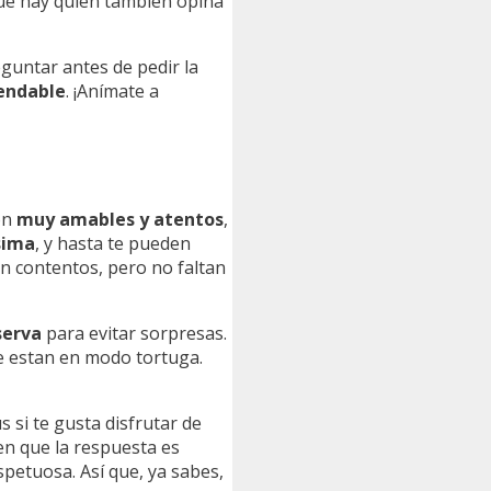
ue hay quien también opina
eguntar antes de pedir la
endable
. ¡Anímate a
son
muy amables y atentos
,
sima
, y hasta te pueden
n contentos, pero no faltan
serva
para evitar sorpresas.
ue estan en modo tortuga.
us si te gusta disfrutar de
en que la respuesta es
petuosa. Así que, ya sabes,