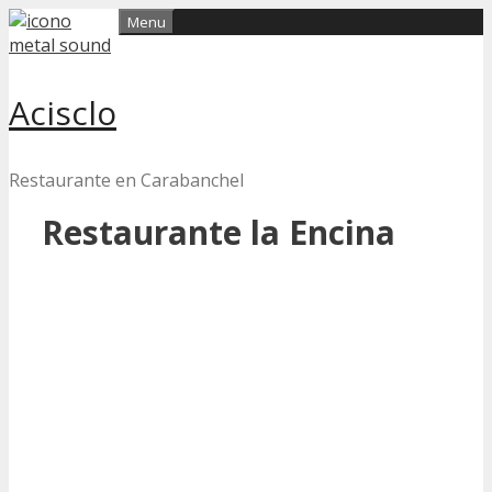
Skip
Menu
to
content
Acisclo
Restaurante en Carabanchel
Restaurante la Encina