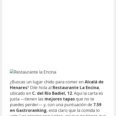
¿Buscas un lugar chido para comer en
Alcalá de
Henares
? Dile hola al
Restaurante La Encina
,
ubicado en
C. del Río Badiel, 12
. Aquí la carta es
justa —tienen las
mejores tapas
que no te
puedes perder— y, con una puntuación de
7.59
en Gastroranking
, está claro que la comida lo
vale. Los precios son justos, así que no tienes que