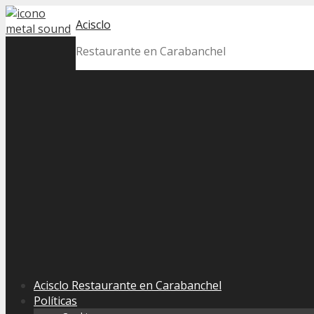
Skip
Acisclo
to
content
Restaurante en Carabanchel
Acisclo Restaurante en Carabanchel
Políticas