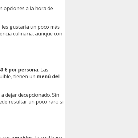
in opciones a la hora de
 les gustaría un poco más
iencia culinaria, aunque con
40 € por persona
. Las
uible, tienen un
menú del
 a dejar decepcionado. Sin
ede resultar un poco raro si
e ser
amables
, lo cual hace