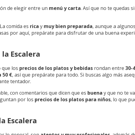
ión de elegir entre un
menú y carta
. Así que no te quedas s
 La comida es
rica
y
muy bien preparada
, aunque a algunos
 pasas por aquí, prepárate para disfrutar de una buena exper
la Escalera
o que los
precios de los platos y bebidas
rondan entre
30-
 50 €
, así que prepárate para todo. Si buscas algo más aseq
ante tentador.
able, con comentarios que dicen que es
buena
y que no te va
eguntan por los
precios de los platos para niños
, lo que pu
a Escalera
Por lo general, son
atentos y muy profesionales
, además d