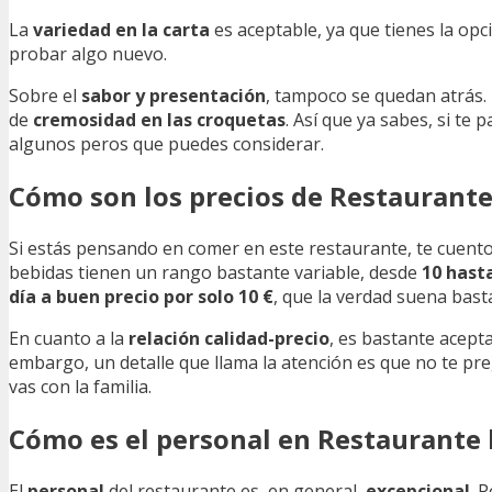
La
variedad en la carta
es aceptable, ya que tienes la opc
probar algo nuevo.
Sobre el
sabor y presentación
, tampoco se quedan atrás.
de
cremosidad en las croquetas
. Así que ya sabes, si te
algunos peros que puedes considerar.
Cómo son los precios de Restaurante 
Si estás pensando en comer en este restaurante, te cuent
bebidas tienen un rango bastante variable, desde
10 hasta
día a buen precio por solo 10 €
, que la verdad suena bast
En cuanto a la
relación calidad-precio
, es bastante acept
embargo, un detalle que llama la atención es que no te pr
vas con la familia.
Cómo es el personal en Restaurante l
El
personal
del restaurante es, en general,
excepcional
. 